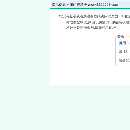
提示信息 »
澳门赛马会 www.2255558.com
您没有登录或者您没有权限访问此页面，可能
读取数据错误,原因：您要访问的链接无效,
您还不是论坛会员,请先登录论坛
登录
用
密 码
隐身登