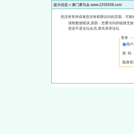
提示信息 »
澳门赛马会 www.2255558.com
您没有登录或者您没有权限访问此页面，可能
读取数据错误,原因：您要访问的链接无效,
您还不是论坛会员,请先登录论坛
登录
用
密 码
隐身登