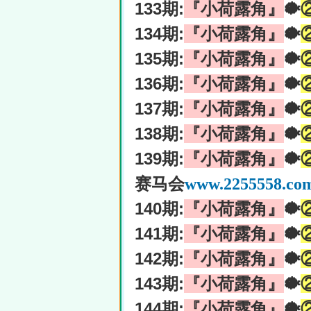
133期:
『小荷露角』
🐡
134期:
『小荷露角』
🐡
135期:
『小荷露角』
🐡
136期:
『小荷露角』
🐡
137期:
『小荷露角』
🐡
138期:
『小荷露角』
🐡
139期:
『小荷露角』
🐡
赛马会
www.2255558.co
140期:
『小荷露角』
🐡
141期:
『小荷露角』
🐡
142期:
『小荷露角』
🐡
143期:
『小荷露角』
🐡
144期:
『小荷露角』
🐡