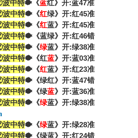
②波中特
🐡《
蓝
红》开:蓝47准
②波中特
🐡《
红
绿》开:红45准
②波中特
🐡《
红
蓝》开:红45准
②波中特
🐡《蓝绿》开:红46错
②波中特
🐡《
绿
蓝》开:绿38准
②波中特
🐡《红
蓝
》开:蓝03准
②波中特
🐡《
红
蓝》开:红23准
②波中特
🐡《绿红》开:蓝47错
②波中特
🐡《绿
蓝
》开:蓝36准
②波中特
🐡《
绿
蓝》开:绿38准
m
②波中特
🐡《
绿
蓝》开:绿28准
②波中特
🐡《绿蓝》开:红24错