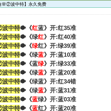
角🌸②波中特】永久免费
②波中特
🐡《
红
蓝》开:红35准
②波中特
🐡《绿
红
》开:红40准
②波中特
🐡《
绿
红》开:绿39准
②波中特
🐡《绿
蓝
》开:蓝10准
②波中特
🐡《蓝
绿
》开:绿33准
②波中特
🐡《绿
蓝
》开:蓝20准
②波中特
🐡《绿蓝》开:红34错
②波中特
🐡《绿
蓝
》开:蓝31准
②波中特
🐡《
蓝
绿》开:蓝03准
②波中特
🐡《
蓝
红》开:蓝20准