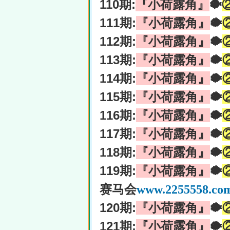
110期:
『小荷露角』
🐡
111期:
『小荷露角』
🐡
112期:
『小荷露角』
🐡
113期:
『小荷露角』
🐡
114期:
『小荷露角』
🐡
115期:
『小荷露角』
🐡
116期:
『小荷露角』
🐡
117期:
『小荷露角』
🐡
118期:
『小荷露角』
🐡
119期:
『小荷露角』
🐡
赛马会
www.2255558.co
120期:
『小荷露角』
🐡
121期:
『小荷露角』
🐡