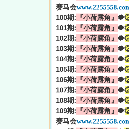
赛马会
www.2255558.co
100期:
『小荷露角』
🐡
101期:
『小荷露角』
🐡
102期:
『小荷露角』
🐡
103期:
『小荷露角』
🐡
104期:
『小荷露角』
🐡
105期:
『小荷露角』
🐡
106期:
『小荷露角』
🐡
107期:
『小荷露角』
🐡
108期:
『小荷露角』
🐡
109期:
『小荷露角』
🐡
赛马会
www.2255558.co