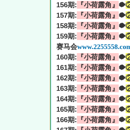
156期:
『小荷露角』
🐡
157期:
『小荷露角』
🐡
158期:
『小荷露角』
🐡
159期:
『小荷露角』
🐡
赛马会
www.2255558.co
160期:
『小荷露角』
🐡
161期:
『小荷露角』
🐡
162期:
『小荷露角』
🐡
163期:
『小荷露角』
🐡
164期:
『小荷露角』
🐡
165期:
『小荷露角』
🐡
166期:
『小荷露角』
🐡