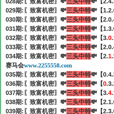
028期:〖致富机密〗💸
三头中特
💸【2.
029期:〖致富机密〗💸
三头中特
💸【1.2.
030期:〖致富机密〗💸
三头中特
💸【2.0.
031期:〖致富机密〗💸
三头中特
💸【1.
032期:〖致富机密〗💸
三头中特
💸【3.
0
033期:〖致富机密〗💸
三头中特
💸【2.0.
034期:〖致富机密〗💸
三头中特
💸【2.
1
赛马会
www.2255558.com
035期:〖致富机密〗💸
三头中特
💸【0.
036期:〖致富机密〗💸
三头中特
💸【
0
.
037期:〖致富机密〗💸
三头中特
💸【3.
4
038期:〖致富机密〗💸
三头中特
💸【2.
039期:〖致富机密〗💸
三头中特
💸【2.