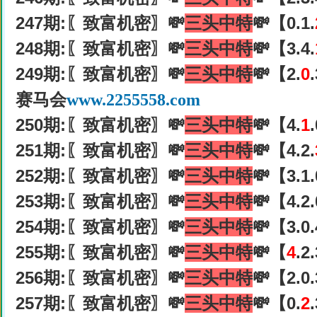
247期:〖致富机密〗💸
三头中特
💸【0.1.
248期:〖致富机密〗💸
三头中特
💸【3.4.
249期:〖致富机密〗💸
三头中特
💸【2.
0
赛马会
www.2255558.com
250期:〖致富机密〗💸
三头中特
💸【4.
1
251期:〖致富机密〗💸
三头中特
💸【4.2.
252期:〖致富机密〗💸
三头中特
💸【3.
253期:〖致富机密〗💸
三头中特
💸【4.
254期:〖致富机密〗💸
三头中特
💸【3.
255期:〖致富机密〗💸
三头中特
💸【
4
.
256期:〖致富机密〗💸
三头中特
💸【2.
257期:〖致富机密〗💸
三头中特
💸【0.
2