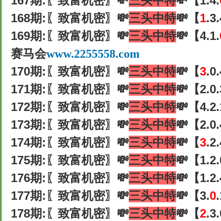
167期:〖致富机密〗💸
三头中特
💸【1.4.
168期:〖致富机密〗💸
三头中特
💸【
1
.
169期:〖致富机密〗💸
三头中特
💸【4.1.
赛马会
www.2255558.com
170期:〖致富机密〗💸
三头中特
💸【
3
.
171期:〖致富机密〗💸
三头中特
💸【2.
172期:〖致富机密〗💸
三头中特
💸【4.
173期:〖致富机密〗💸
三头中特
💸【2.
174期:〖致富机密〗💸
三头中特
💸【
3
.
175期:〖致富机密〗💸
三头中特
💸【1.
176期:〖致富机密〗💸
三头中特
💸【1.
177期:〖致富机密〗💸
三头中特
💸【3.
0
178期:〖致富机密〗💸
三头中特
💸【
2
.