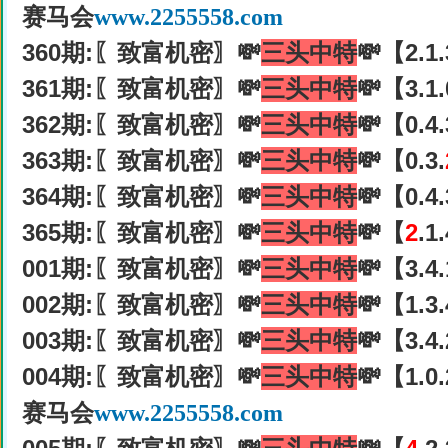
赛马会
www.2255558.com
360期:〖致富机密〗💸
三头中特
💸【2.
361期:〖致富机密〗💸
三头中特
💸【3.
362期:〖致富机密〗💸
三头中特
💸【0.
363期:〖致富机密〗💸
三头中特
💸【0.3.
364期:〖致富机密〗💸
三头中特
💸【0.
365期:〖致富机密〗💸
三头中特
💸【
2
.
001期:〖致富机密〗💸
三头中特
💸【3.
002期:〖致富机密〗💸
三头中特
💸【1.
003期:〖致富机密〗💸
三头中特
💸【3.
004期:〖致富机密〗💸
三头中特
💸【1.
赛马会
www.2255558.com