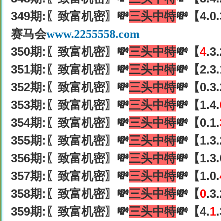
349期:〖致富机密〗💸
三头中特
💸【4.
赛马会
www.2255558.com
350期:〖致富机密〗💸
三头中特
💸【
4
.
351期:〖致富机密〗💸
三头中特
💸【2.
352期:〖致富机密〗💸
三头中特
💸【0.
353期:〖致富机密〗💸
三头中特
💸【1.4.
354期:〖致富机密〗💸
三头中特
💸【0.1.
355期:〖致富机密〗💸
三头中特
💸【1.
356期:〖致富机密〗💸
三头中特
💸【1.
357期:〖致富机密〗💸
三头中特
💸【1.0.
358期:〖致富机密〗💸
三头中特
💸【
0
.
359期:〖致富机密〗💸
三头中特
💸【4.
1