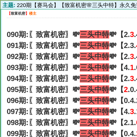
主题:
220期【赛马会】【致富机密🌸三头中特】永久免
【
致富机密
】
楼主
090期:〖致富机密〗💸
三头中特
💸【2.
3
091期:〖致富机密〗💸
三头中特
💸【2.3.
092期:〖致富机密〗💸
三头中特
💸【2.
3
093期:〖致富机密〗💸
三头中特
💸【4.
1
094期:〖致富机密〗💸
三头中特
💸【2.
3
095期:〖致富机密〗💸
三头中特
💸【
2
.
096期:〖致富机密〗💸
三头中特
💸【0.
097期:〖致富机密〗💸
三头中特
💸【4.
3
098期:〖致富机密〗💸
三头中特
💸【2.1.
099期:〖致富机密〗💸
三头中特
💸【0.4.