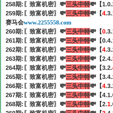
258期:〖致富机密〗💸
三头中特
💸【1.
259期:〖致富机密〗💸
三头中特
💸【
4
.
赛马会
www.2255558.com
260期:〖致富机密〗💸
三头中特
💸【
0
.
261期:〖致富机密〗💸
三头中特
💸【0.
262期:〖致富机密〗💸
三头中特
💸【
4
.
263期:〖致富机密〗💸
三头中特
💸【2.4.
264期:〖致富机密〗💸
三头中特
💸【3.2.
265期:〖致富机密〗💸
三头中特
💸【3.
266期:〖致富机密〗💸
三头中特
💸【
4
.
267期:〖致富机密〗💸
三头中特
💸【4.
268期:〖致富机密〗💸
三头中特
💸【2.
1