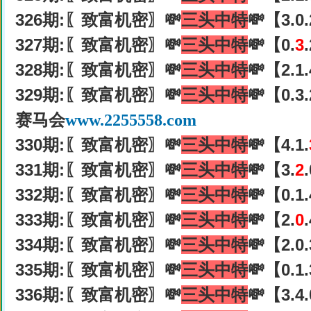
326期:〖致富机密〗💸
三头中特
💸【3.
327期:〖致富机密〗💸
三头中特
💸【0.
3
328期:〖致富机密〗💸
三头中特
💸【2.
329期:〖致富机密〗💸
三头中特
💸【0.
赛马会
www.2255558.com
330期:〖致富机密〗💸
三头中特
💸【4.1.
331期:〖致富机密〗💸
三头中特
💸【3.
2
332期:〖致富机密〗💸
三头中特
💸【0.
333期:〖致富机密〗💸
三头中特
💸【2.
0
334期:〖致富机密〗💸
三头中特
💸【2.
335期:〖致富机密〗💸
三头中特
💸【0.
336期:〖致富机密〗💸
三头中特
💸【3.