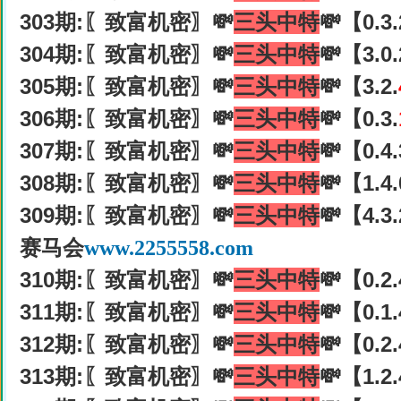
303期:〖致富机密〗💸
三头中特
💸【0.
304期:〖致富机密〗💸
三头中特
💸【3.
305期:〖致富机密〗💸
三头中特
💸【3.2.
306期:〖致富机密〗💸
三头中特
💸【0.3.
307期:〖致富机密〗💸
三头中特
💸【0.
308期:〖致富机密〗💸
三头中特
💸【1.
309期:〖致富机密〗💸
三头中特
💸【4.
赛马会
www.2255558.com
310期:〖致富机密〗💸
三头中特
💸【0.
311期:〖致富机密〗💸
三头中特
💸【0.
312期:〖致富机密〗💸
三头中特
💸【0.
313期:〖致富机密〗💸
三头中特
💸【1.