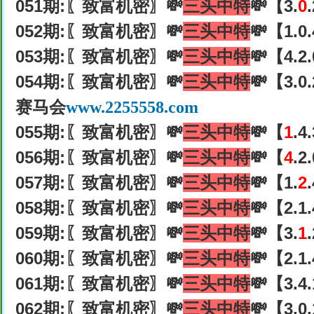
051期:〖致富机密〗💸
三头中特
💸【3.
0
052期:〖致富机密〗💸
三头中特
💸【1.
053期:〖致富机密〗💸
三头中特
💸【4.
054期:〖致富机密〗💸
三头中特
💸【3.
赛马会
www.2255558.com
055期:〖致富机密〗💸
三头中特
💸【
1
.
056期:〖致富机密〗💸
三头中特
💸【
4
.
057期:〖致富机密〗💸
三头中特
💸【1.
2
058期:〖致富机密〗💸
三头中特
💸【2.
059期:〖致富机密〗💸
三头中特
💸【3.
1
060期:〖致富机密〗💸
三头中特
💸【2.
061期:〖致富机密〗💸
三头中特
💸【3.
062期:〖致富机密〗💸
三头中特
💸【3.