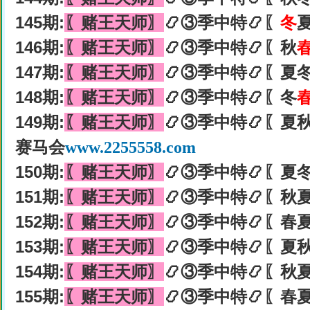
145期:
〖赌王天师〗
📿③季中特📿〖
冬
146期:
〖赌王天师〗
📿③季中特📿〖秋
147期:
〖赌王天师〗
📿③季中特📿〖夏
148期:
〖赌王天师〗
📿③季中特📿〖冬
149期:
〖赌王天师〗
📿③季中特📿〖夏
赛马会
www.2255558.com
150期:
〖赌王天师〗
📿③季中特📿〖夏
151期:
〖赌王天师〗
📿③季中特📿〖秋
152期:
〖赌王天师〗
📿③季中特📿〖春
153期:
〖赌王天师〗
📿③季中特📿〖夏
154期:
〖赌王天师〗
📿③季中特📿〖秋
155期:
〖赌王天师〗
📿③季中特📿〖春