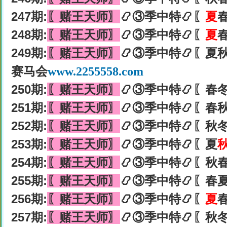
247期:
〖赌王天师〗
📿③季中特📿〖
夏
248期:
〖赌王天师〗
📿③季中特📿〖
夏
249期:
〖赌王天师〗
📿③季中特📿〖夏
赛马会
www.2255558.com
250期:
〖赌王天师〗
📿③季中特📿〖春
251期:
〖赌王天师〗
📿③季中特📿〖春
252期:
〖赌王天师〗
📿③季中特📿〖秋
253期:
〖赌王天师〗
📿③季中特📿〖夏
254期:
〖赌王天师〗
📿③季中特📿〖秋
255期:
〖赌王天师〗
📿③季中特📿〖春
256期:
〖赌王天师〗
📿③季中特📿〖
夏
257期:
〖赌王天师〗
📿③季中特📿〖秋