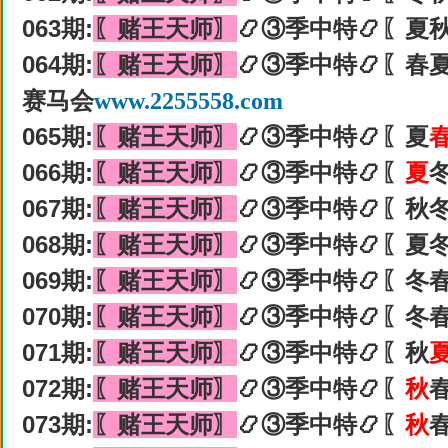
063期:
〖赌王天师〗
📿③季中特📿〖夏
064期:
〖赌王天师〗
📿③季中特📿〖春
赛马会
www.2255558.com
065期:
〖赌王天师〗
📿③季中特📿〖夏
066期:
〖赌王天师〗
📿③季中特📿〖
夏
067期:
〖赌王天师〗
📿③季中特📿〖秋
068期:
〖赌王天师〗
📿③季中特📿〖夏
069期:
〖赌王天师〗
📿③季中特📿〖冬
070期:
〖赌王天师〗
📿③季中特📿〖冬
071期:
〖赌王天师〗
📿③季中特📿〖秋
072期:
〖赌王天师〗
📿③季中特📿〖
秋
073期:
〖赌王天师〗
📿③季中特📿〖
秋