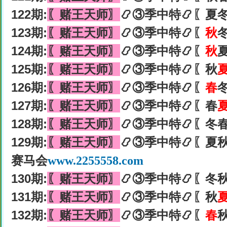
122期:
〖赌王天师〗
📿③季中特📿〖夏
123期:
〖赌王天师〗
📿③季中特📿〖
秋
124期:
〖赌王天师〗
📿③季中特📿〖
秋
125期:
〖赌王天师〗
📿③季中特📿〖秋
126期:
〖赌王天师〗
📿③季中特📿〖
春
127期:
〖赌王天师〗
📿③季中特📿〖春
128期:
〖赌王天师〗
📿③季中特📿〖冬
129期:
〖赌王天师〗
📿③季中特📿〖夏
赛马会
www.2255558.com
130期:
〖赌王天师〗
📿③季中特📿〖冬
131期:
〖赌王天师〗
📿③季中特📿〖秋
132期:
〖赌王天师〗
📿③季中特📿〖
春