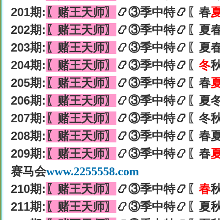
201期:
〖赌王天师〗
📿③季中特📿〖春
202期:
〖赌王天师〗
📿③季中特📿〖夏
203期:
〖赌王天师〗
📿③季中特📿〖夏
204期:
〖赌王天师〗
📿③季中特📿〖
冬
205期:
〖赌王天师〗
📿③季中特📿〖春
206期:
〖赌王天师〗
📿③季中特📿〖夏
207期:
〖赌王天师〗
📿③季中特📿〖冬
208期:
〖赌王天师〗
📿③季中特📿〖春
209期:
〖赌王天师〗
📿③季中特📿〖春
赛马会
www.2255558.com
210期:
〖赌王天师〗
📿③季中特📿〖
春
211期:
〖赌王天师〗
📿③季中特📿〖夏