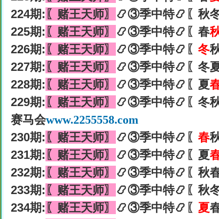
224期:
〖赌王天师〗
📿③季中特📿〖秋
225期:
〖赌王天师〗
📿③季中特📿〖春
226期:
〖赌王天师〗
📿③季中特📿〖
冬
227期:
〖赌王天师〗
📿③季中特📿〖冬
228期:
〖赌王天师〗
📿③季中特📿〖夏
229期:
〖赌王天师〗
📿③季中特📿〖冬
赛马会
www.2255558.com
230期:
〖赌王天师〗
📿③季中特📿〖
春
231期:
〖赌王天师〗
📿③季中特📿〖夏
232期:
〖赌王天师〗
📿③季中特📿〖秋
233期:
〖赌王天师〗
📿③季中特📿〖秋
234期:
〖赌王天师〗
📿③季中特📿〖
夏