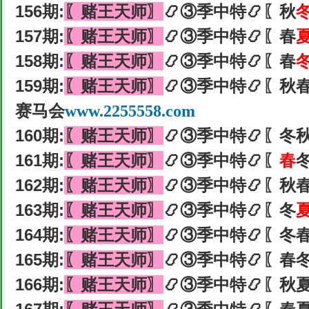
156期:
〖赌王天师〗
📿③季中特📿〖秋
157期:
〖赌王天师〗
📿③季中特📿〖春
158期:
〖赌王天师〗
📿③季中特📿〖春
159期:
〖赌王天师〗
📿③季中特📿〖秋
赛马会
www.2255558.com
160期:
〖赌王天师〗
📿③季中特📿〖冬
161期:
〖赌王天师〗
📿③季中特📿〖
春
162期:
〖赌王天师〗
📿③季中特📿〖秋
163期:
〖赌王天师〗
📿③季中特📿〖冬
164期:
〖赌王天师〗
📿③季中特📿〖冬
165期:
〖赌王天师〗
📿③季中特📿〖春
166期:
〖赌王天师〗
📿③季中特📿〖秋