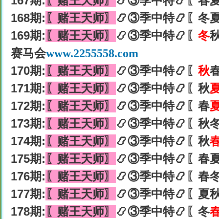
167期:
〖赌王天师〗
📿③季中特📿〖春
168期:
〖赌王天师〗
📿③季中特📿〖冬
169期:
〖赌王天师〗
📿③季中特📿〖
冬
赛马会
www.2255558.com
170期:
〖赌王天师〗
📿③季中特📿〖
秋
171期:
〖赌王天师〗
📿③季中特📿〖秋
172期:
〖赌王天师〗
📿③季中特📿〖春
173期:
〖赌王天师〗
📿③季中特📿〖秋
174期:
〖赌王天师〗
📿③季中特📿〖秋
175期:
〖赌王天师〗
📿③季中特📿〖春
176期:
〖赌王天师〗
📿③季中特📿〖春
177期:
〖赌王天师〗
📿③季中特📿〖夏
178期:
〖赌王天师〗
📿③季中特📿〖冬