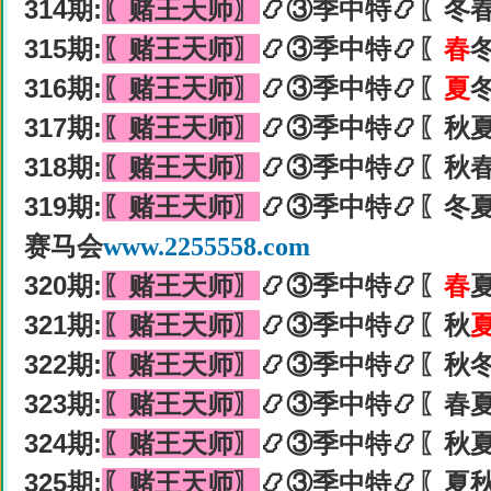
314期:
〖赌王天师〗
📿③季中特📿〖冬
315期:
〖赌王天师〗
📿③季中特📿〖
春
316期:
〖赌王天师〗
📿③季中特📿〖
夏
317期:
〖赌王天师〗
📿③季中特📿〖秋
318期:
〖赌王天师〗
📿③季中特📿〖秋
319期:
〖赌王天师〗
📿③季中特📿〖冬
赛马会
www.2255558.com
320期:
〖赌王天师〗
📿③季中特📿〖
春
321期:
〖赌王天师〗
📿③季中特📿〖秋
322期:
〖赌王天师〗
📿③季中特📿〖秋
323期:
〖赌王天师〗
📿③季中特📿〖春
324期:
〖赌王天师〗
📿③季中特📿〖秋
325期:
〖赌王天师〗
📿③季中特📿〖夏