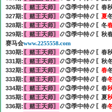
326期:
〖赌王天师〗
📿③季中特📿〖春
327期:
〖赌王天师〗
📿③季中特📿〖
夏
328期:
〖赌王天师〗
📿③季中特📿〖冬
329期:
〖赌王天师〗
📿③季中特📿〖秋
赛马会
www.2255558.com
330期:
〖赌王天师〗
📿③季中特📿〖春
331期:
〖赌王天师〗
📿③季中特📿〖秋
332期:
〖赌王天师〗
📿③季中特📿〖
春
333期:
〖赌王天师〗
📿③季中特📿〖春
334期:
〖赌王天师〗
📿③季中特📿〖春
335期:
〖赌王天师〗
📿③季中特📿〖夏
336期:
〖赌王天师〗
📿③季中特📿〖春