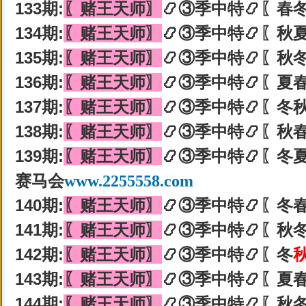
133期:
〖赌王天师〗
📿③季中特📿〖春
134期:
〖赌王天师〗
📿③季中特📿〖秋
135期:
〖赌王天师〗
📿③季中特📿〖秋
136期:
〖赌王天师〗
📿③季中特📿〖夏
137期:
〖赌王天师〗
📿③季中特📿〖冬
138期:
〖赌王天师〗
📿③季中特📿〖秋
139期:
〖赌王天师〗
📿③季中特📿〖冬
赛马会
www.2255558.com
140期:
〖赌王天师〗
📿③季中特📿〖冬
141期:
〖赌王天师〗
📿③季中特📿〖秋
142期:
〖赌王天师〗
📿③季中特📿〖冬
143期:
〖赌王天师〗
📿③季中特📿〖夏
144期:
〖赌王天师〗
📿③季中特📿〖秋