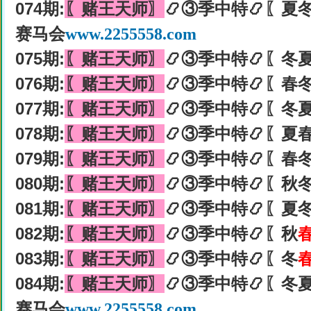
074期:
〖赌王天师〗
📿③季中特📿〖夏
赛马会
www.2255558.com
075期:
〖赌王天师〗
📿③季中特📿〖冬
076期:
〖赌王天师〗
📿③季中特📿〖春
077期:
〖赌王天师〗
📿③季中特📿〖冬
078期:
〖赌王天师〗
📿③季中特📿〖夏
079期:
〖赌王天师〗
📿③季中特📿〖春
080期:
〖赌王天师〗
📿③季中特📿〖秋
081期:
〖赌王天师〗
📿③季中特📿〖夏
082期:
〖赌王天师〗
📿③季中特📿〖秋
083期:
〖赌王天师〗
📿③季中特📿〖冬
084期:
〖赌王天师〗
📿③季中特📿〖冬
赛马会
www.2255558.com