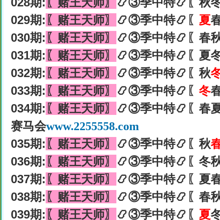
028期:
〖赌王天师〗
📿③季中特📿〖秋
029期:
〖赌王天师〗
📿③季中特📿〖
夏
030期:
〖赌王天师〗
📿③季中特📿〖春
031期:
〖赌王天师〗
📿③季中特📿〖夏
032期:
〖赌王天师〗
📿③季中特📿〖秋
033期:
〖赌王天师〗
📿③季中特📿〖
冬
034期:
〖赌王天师〗
📿③季中特📿〖春
赛马会
www.2255558.com
035期:
〖赌王天师〗
📿③季中特📿〖秋
036期:
〖赌王天师〗
📿③季中特📿〖冬
037期:
〖赌王天师〗
📿③季中特📿〖夏
038期:
〖赌王天师〗
📿③季中特📿〖春
039期:
〖赌王天师〗
📿③季中特📿〖
夏