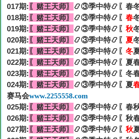
017期:
〖赌王天师〗
📿③季中特📿〖春
018期:
〖赌王天师〗
📿③季中特📿〖
春
019期:
〖赌王天师〗
📿③季中特📿〖
秋
020期:
〖赌王天师〗
📿③季中特📿〖
夏
021期:
〖赌王天师〗
📿③季中特📿〖
冬
022期:
〖赌王天师〗
📿③季中特📿〖夏
023期:
〖赌王天师〗
📿③季中特📿〖冬
024期:
〖赌王天师〗
📿③季中特📿〖夏
赛马会
www.2255558.com
025期:
〖赌王天师〗
📿③季中特📿〖春
026期:
〖赌王天师〗
📿③季中特📿〖秋
027期:
〖赌王天师〗
📿③季中特📿〖
秋