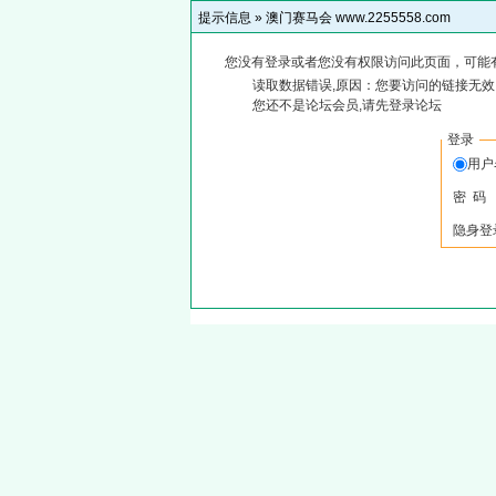
提示信息 »
澳门赛马会 www.2255558.com
您没有登录或者您没有权限访问此页面，可能
读取数据错误,原因：您要访问的链接无效,
您还不是论坛会员,请先登录论坛
登录
用
密 码
隐身登