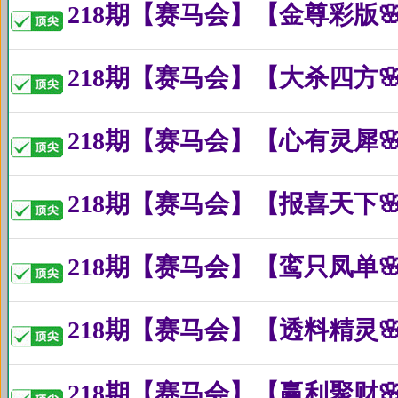
218期【赛马会】【金尊彩版
218期【赛马会】【大杀四方
218期【赛马会】【心有灵犀
218期【赛马会】【报喜天下
218期【赛马会】【鸾只凤单
218期【赛马会】【透料精灵
218期【赛马会】【赢利聚财