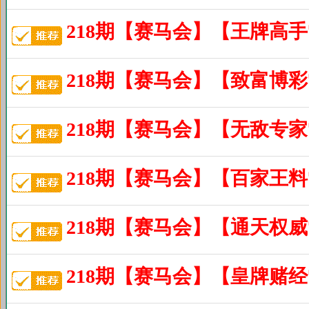
218期【赛马会】【王牌高
218期【赛马会】【致富博
218期【赛马会】【无敌专
218期【赛马会】【百家王
218期【赛马会】【通天权
218期【赛马会】【皇牌赌