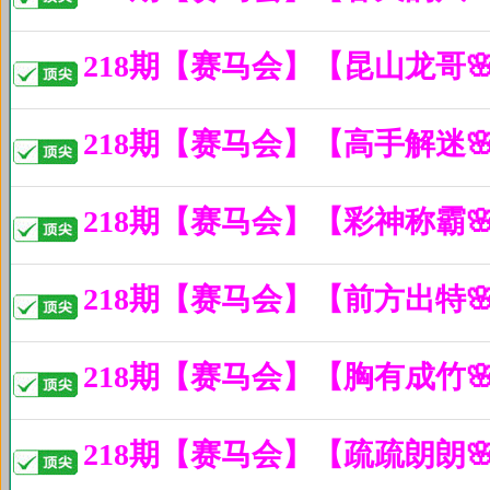
218期【赛马会】【昆山龙哥
218期【赛马会】【高手解迷
218期【赛马会】【彩神称霸
218期【赛马会】【前方出特
218期【赛马会】【胸有成竹
218期【赛马会】【疏疏朗朗