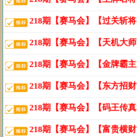
218期【赛马会】【过关斩
218期【赛马会】【天机大
218期【赛马会】【金牌霸
218期【赛马会】【东方招
218期【赛马会】【码王传
218期【赛马会】【富贵横