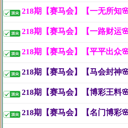
218期【赛马会】【一无所知
218期【赛马会】【一路财运
218期【赛马会】【平平出众
218期【赛马会】【马会封神
218期【赛马会】【博彩王料
218期【赛马会】【名门博彩