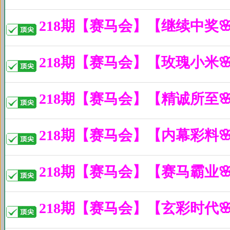
218期【赛马会】【继续中奖
218期【赛马会】【玫瑰小米
218期【赛马会】【精诚所至
218期【赛马会】【内幕彩料
218期【赛马会】【赛马霸业
218期【赛马会】【玄彩时代