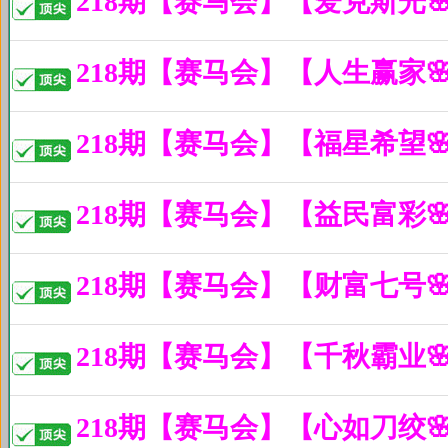
218期【赛马会】【爱克斯光
218期【赛马会】【人生赢家
218期【赛马会】【福星希望
218期【赛马会】【益民富彩
218期【赛马会】【财富七号
218期【赛马会】【千秋霸业
218期【赛马会】【心如刀绞