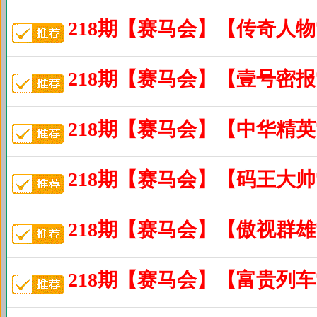
218期【赛马会】【传奇人
218期【赛马会】【壹号密
218期【赛马会】【中华精
218期【赛马会】【码王大
218期【赛马会】【傲视群
218期【赛马会】【富贵列