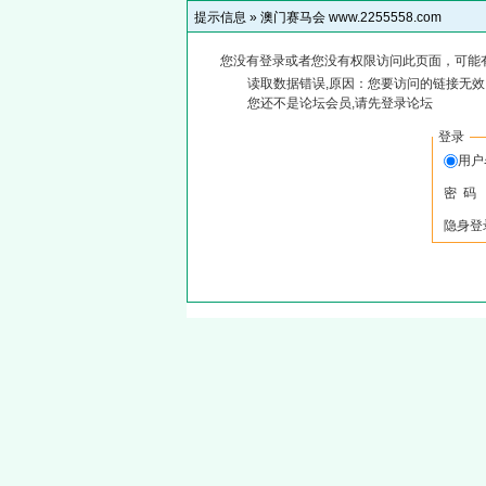
提示信息 »
澳门赛马会 www.2255558.com
您没有登录或者您没有权限访问此页面，可能
读取数据错误,原因：您要访问的链接无效,
您还不是论坛会员,请先登录论坛
登录
用
密 码
隐身登